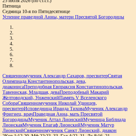
25 июля 2026 (по ст.ст.)
Пятница
Седмица 10-я по Пятидесятнице
Успение праведной Анны, матери Пресвятой Богородицы
Священномученик Александр Сахаров, пресвитер
Святая
Олимпиада Константинопольская, дева,
диакониса
Преподобная Евпраксия Константинопольская,
Тавеннская, Младшая, дева
Преподобный Макарий
Желтоводский, Унженский
Память V Вселенского
Собора
Священномученик Николай Удинцев,
пресвитер
Исповедница Ираида Тихова
Мученик Александр
Фригиец, врач
Праведная Анна, мать Пресвятой
Богородицы
Мученик Аттал Лионский
Мученица Библиада
Лионская
Мученик Епагаф Лионский
Мученик Матур
Лионский
Священномученик Санкт Лионский, диакон
2Кор.1:12-20, Мф.22:23–33, Гал.4:22–31, Лк.8:16–21