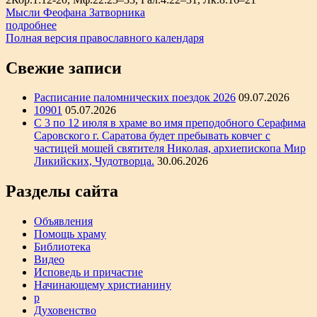
Мысли Феофана Затворника
подробнее
Полная версия православного календаря
Свежие записи
Расписание паломнических поездок 2026
09.07.2026
10901
05.07.2026
С 3 по 12 июля в храме во имя преподобного Серафима
Саровского г. Саратова будет пребывать ковчег с
частицей мощей святителя Николая, архиепископа Мир
Ликийских, Чудотворца.
30.06.2026
Разделы сайта
Объявления
Помощь храму
Библиотека
Видео
Исповедь и причастие
Начинающему христианину
р
Духовенство