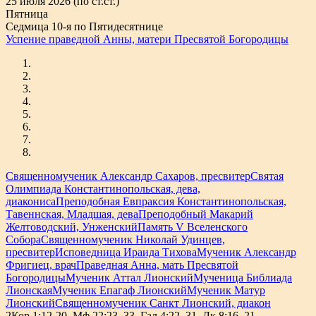
25 июля 2026 (по ст.ст.)
Пятница
Седмица 10-я по Пятидесятнице
Успение праведной Анны, матери Пресвятой Богородицы
Священномученик Александр Сахаров, пресвитер
Святая
Олимпиада Константинопольская, дева,
диакониса
Преподобная Евпраксия Константинопольская,
Тавеннская, Младшая, дева
Преподобный Макарий
Желтоводский, Унженский
Память V Вселенского
Собора
Священномученик Николай Удинцев,
пресвитер
Исповедница Ираида Тихова
Мученик Александр
Фригиец, врач
Праведная Анна, мать Пресвятой
Богородицы
Мученик Аттал Лионский
Мученица Библиада
Лионская
Мученик Епагаф Лионский
Мученик Матур
Лионский
Священномученик Санкт Лионский, диакон
2Кор.1:12-20, Мф.22:23–33, Гал.4:22–31, Лк.8:16–21